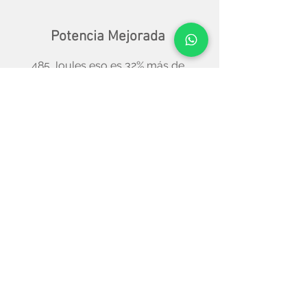
Potencia Mejorada
485 Joules eso es 32% más de
potencia, ofreciendo un rendimiento
superior para las aplicaciones más
exigentes
Attachments
Experts