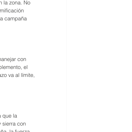
n la zona. No 
mificación 
una campaña 
manejar con 
plemento, el 
zo va al límite, 
 que la 
 sierra con 
ña, la fuerza 