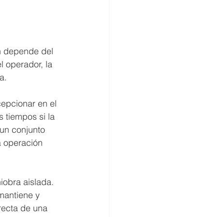
n depende del 
l operador, la 
a.
epcionar en el 
 tiempos si la 
un conjunto 
a operación 
obra aislada. 
mantiene y 
recta de una 