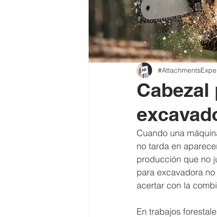
#AttachmentsExpe
Cabezal 
excavad
Cuando una máquina
no tarda en aparecer
producción que no jus
para excavadora no 
acertar con la comb
En trabajos forestal