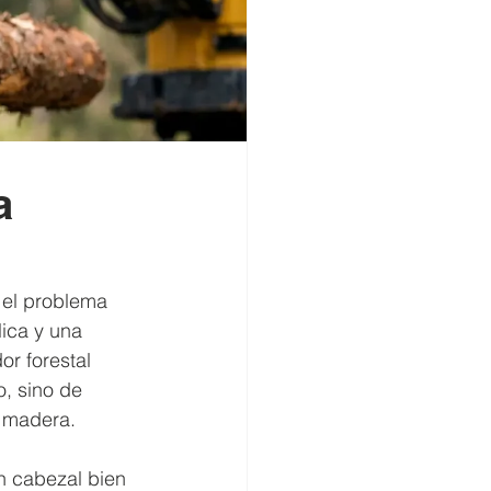
a
el problema 
ica y una 
or forestal 
, sino de 
e madera.
n cabezal bien 