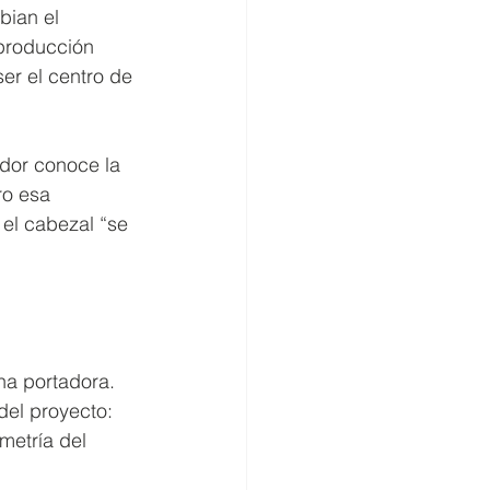
bian el 
 producción 
er el centro de 
ador conoce la 
o esa 
 el cabezal “se 
na portadora. 
del proyecto: 
metría del 