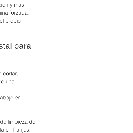
ción y más 
ina forzada, 
l propio 
tal para 
cortar, 
re una 
 
rabajo en 
 de limpieza de 
a en franjas, 