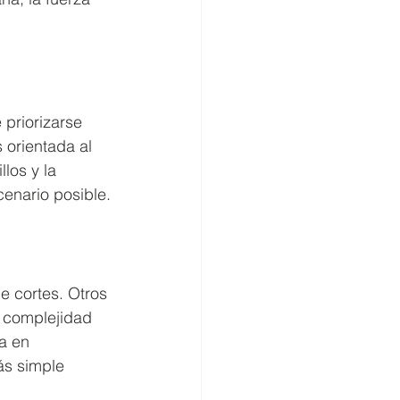
priorizarse 
 orientada al 
los y la 
enario posible.
e cortes. Otros 
 complejidad 
a en 
ás simple 