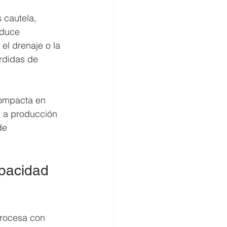
 cautela, 
educe 
el drenaje o la 
rdidas de 
compacta en 
a a producción 
de 
apacidad 
procesa con 