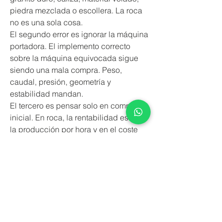
piedra mezclada o escollera. La roca 
no es una sola cosa.
El segundo error es ignorar la máquina 
portadora. El implemento correcto 
sobre la máquina equivocada sigue 
siendo una mala compra. Peso, 
caudal, presión, geometría y 
estabilidad mandan.
El tercero es pensar solo en compra 
inicial. En roca, la rentabilidad está en 
la producción por hora y en el coste 
de desgaste. Una herramienta más 
barata que rompe menos, consume 
más tiempo y exige más 
mantenimiento sale cara muy rápido.
Cómo acertar con la 
elección